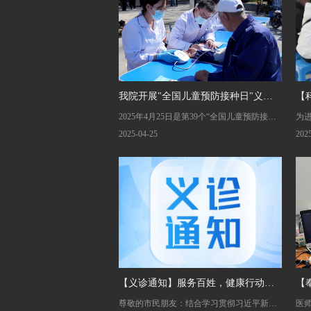
我院开展"全国儿童预防接种日"义诊
【
2025年4月25日是第39个“全国儿童预防接种
为
宣传活动
年
日”，今年的宣传主题是“打疫苗，防疾病，
月
2025-04-25
202
保健康”。为进一步提高公众对预防接种工作
腺
的理解和认识，营造预防接种的良好氛围，
等
倡导全社会重视、关心和支持预防接种工
瘤
作，4月25日，我院在市卫健局的统一组织
属
下，于街心公园开展义诊宣传活动，医务人
康
员以春光为笺，以仁心为笔，书写着春日里
疗
的健康守护篇章。
度
【义诊通知】服务百姓，健康行动
【
尊敬的市民朋友：结合学习贯彻习近平新时
医
——9月27日健康义诊等您来！
务