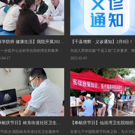
科学防癌 健康生活】我院开展2025
【千县增辉 · 义诊通知】2月8日！
进一步提升公众科学抗癌的理念和素养，4
为深入贯彻实施“千县工程”工作要求、增
“肿瘤防治宣传周”义诊活动
宁省县域肿瘤防治中心规范化巡讲
17日，我院肿瘤内科、放疗科、甲状腺乳
县域医院肿瘤防治能力以及提升专科诊
5-04-17
2025-02-05
诊！
外科、泌尿外科、妇产科、放射影像中心
务水平，由国家卫健委和辽宁省肿瘤质
多学科肿瘤防治内外科专家，共同开展肿
心、辽宁省肿瘤医院主办的“千县工程”辽
防治宣传周义诊活动。为百余位患者及家
省县域肿瘤防治中心规范化巡讲义诊活
带去了方便快捷的诊疗服务和肿瘤防治健
走进我院。2月8日上午，我院与辽宁省
知识，并指导癌症患者及时接受规范化诊
医院联合举办义诊活动——8位国内知名
，做好定期复查，收到了患者及家属的高
专家教授共同为我市患者免费进行肿瘤
好评。
诊疗咨询和权威解答，让广大患者足不
就能享受到省级专家的优质医疗服务。
奉献庆节日】岭东街道社区卫生服
【奉献庆节日】仙浴湾卫生院组织
师节前夕,我院岭东街道社区卫生服务中心
在第七个中国医师节到来之际，为大力
中心健康义诊走进养老院
疗队为村民义诊