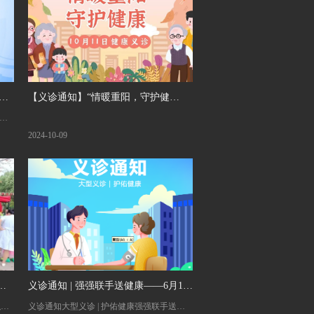
 辽
【义诊通知】“情暖重阳，守护健
强
义
康”——10月11日，健康义诊和您相
疗服
2024-10-09
约！
控中
宁
动将
肿瘤
肿瘤
相关
出县
医
义诊通知 | 强强联手送健康——6月14
弘扬
义诊通知大型义诊 | 护佑健康强强联手送健
日，大连医科大学统一战线医疗专家